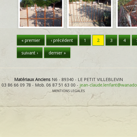
PAGES
« premier
‹ précédent
1
2
3
4
suivant ›
dernier »
Matériaux Anciens
N6 - 89340 - LE PETIT VILLEBLEVIN
. 03 86 66 09 78 - Mob. 06 87 51 63 00 -
jean-claude.lenfant@wanado
MENTIONS LEGALES