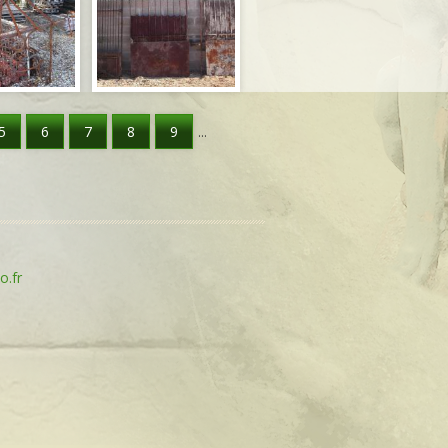
5
6
7
8
9
…
o.fr