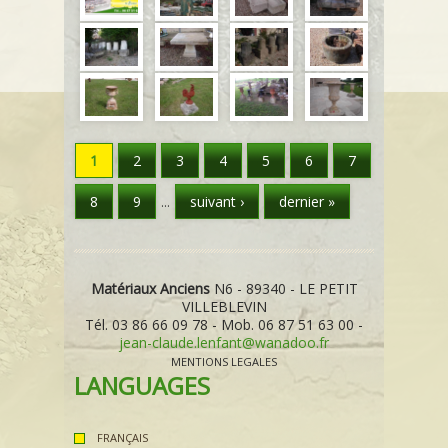
PAGES
1
2
3
4
5
6
7
8
9
suivant ›
dernier »
…
Matériaux Anciens
N6 - 89340 - LE PETIT
VILLEBLEVIN
Tél. 03 86 66 09 78 - Mob. 06 87 51 63 00 -
jean-claude.lenfant@wanadoo.fr
MENTIONS LEGALES
LANGUAGES
FRANÇAIS